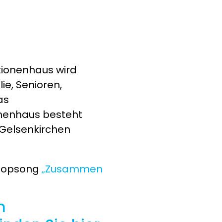
ionenhaus wird
ie, Senioren,
as
nenhaus besteht
 Gelsenkirchen
-Popsong
„Zusammen
m