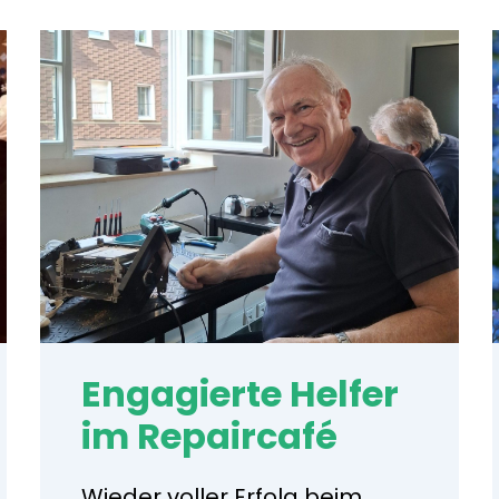
Engagierte Helfer
im Repaircafé
Wieder voller Erfolg beim