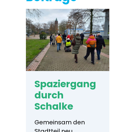
Spaziergang
durch
Schalke
Gemeinsam den
Stadtteil neu