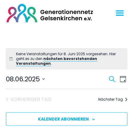
Keine Veranstaltungen für 8. Juni 2025 vorgesehen. Hier
geht es zu den
nächsten bevorstehenden
Veranstaltungen
.
Veran
Ve
08.06.2025
SUCHE
TAG
An
Datum
Suche
wählen.
Na
und
VORHERIGER TAG
Nächster Tag
Ansich
Navig
KALENDER ABONNIEREN