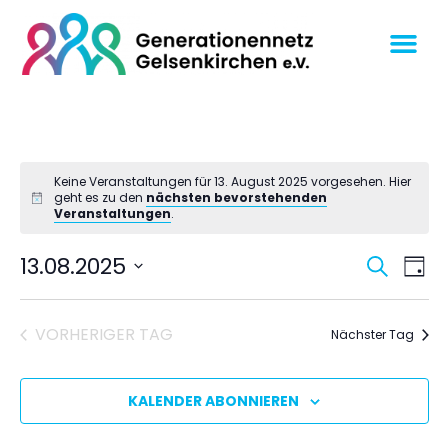
Keine Veranstaltungen für 13. August 2025 vorgesehen. Hier
geht es zu den
nächsten bevorstehenden
Veranstaltungen
.
Veran
Ve
13.08.2025
SUCHE
TAG
An
Datum
Suche
wählen.
Na
und
VORHERIGER TAG
Nächster Tag
Ansich
Navig
KALENDER ABONNIEREN