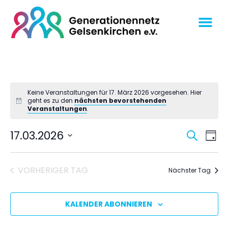
Keine Veranstaltungen für 17. März 2026 vorgesehen. Hier
geht es zu den
nächsten bevorstehenden
Veranstaltungen
.
Veran
Ve
17.03.2026
SUCHE
TAG
An
Datum
Suche
wählen.
Na
und
VORHERIGER TAG
Nächster Tag
Ansich
Navig
KALENDER ABONNIEREN