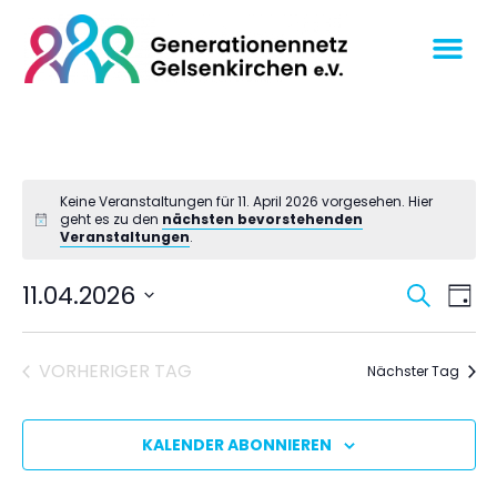
Keine Veranstaltungen für 11. April 2026 vorgesehen. Hier
geht es zu den
nächsten bevorstehenden
Veranstaltungen
.
Veran
Ve
11.04.2026
SUCHE
TAG
An
Datum
Suche
wählen.
Na
und
VORHERIGER TAG
Nächster Tag
Ansich
Navig
KALENDER ABONNIEREN