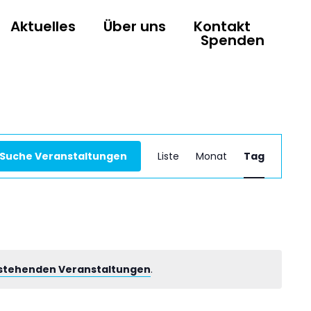
Aktuelles
Über uns
Kontakt
Spenden
Verans
Suche Veranstaltungen
Liste
Monat
Tag
Ansich
Naviga
stehenden Veranstaltungen
.