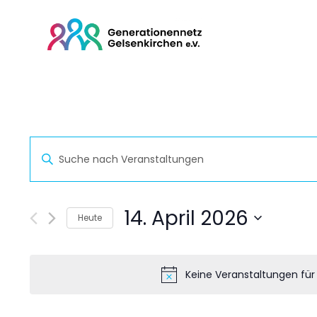
Veranstaltunge
Bitte
Schlüsselwort
eingeben.
Suche
Suche
nach
Veranstaltungen
14. April 2026
Schlüsselwort.
Heute
und
Datum
wählen.
Ansichten,
Keine Veranstaltungen für 