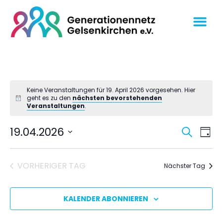
Keine Veranstaltungen für 19. April 2026 vorgesehen. Hier
geht es zu den
nächsten bevorstehenden
Veranstaltungen
.
Veran
Ve
19.04.2026
SUCHE
TAG
An
Datum
Suche
wählen.
Na
und
VORHERIGER TAG
Nächster Tag
Ansich
Navig
KALENDER ABONNIEREN