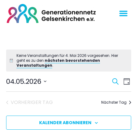
Keine Veranstaltungen für 4. Mai 2026 vorgesehen. Hier
geht es zu den
nächsten bevorstehenden
Veranstaltungen
.
Veran
Ve
04.05.2026
SUCHE
TAG
An
Datum
Suche
wählen.
Na
und
VORHERIGER TAG
Nächster Tag
Ansich
Navig
KALENDER ABONNIEREN