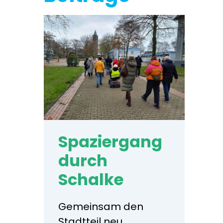
Spaziergang
durch
Schalke
Gemeinsam den
Stadtteil neu