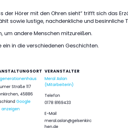
s der Hörer mit den Ohren sieht“ trifft sich das Er
ählt sowie lustige, nachdenkliche und besinnliche 
n, um andere Menschen mitzureißen.
e ein in die verschiedenen Geschichten.
ANSTALTUNGSORT
VERANSTALTER
generationenhaus
Meral Aslan
(Mitarbeiterin)
umer Straße 117
enkirchen
,
45886
Telefon
schland
Google
0178 8169433
e anzeigen
E-Mail
meral.aslan@gelsenkirc
hen.de