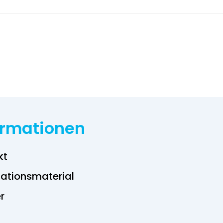
ormationen
kt
ations­material
r