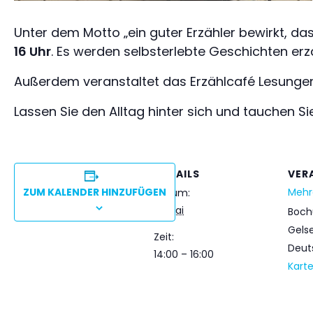
Unter dem Motto „ein guter Erzähler bewirkt, das
16 Uhr
. Es werden selbsterlebte Geschichten erz
Außerdem veranstaltet das Erzählcafé Lesunge
Lassen Sie den Alltag hinter sich und tauchen Si
DETAILS
VER
ZUM KALENDER HINZUFÜGEN
Mehr
Datum:
12. Mai
Boch
Gels
Zeit:
Deut
14:00 – 16:00
Kart