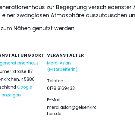
nerationenhaus zur Begegnung verschiedenster A
ch in einer zwanglosen Atmosphäre auszutauschen u
 zum Nähen genutzt werden.
ANSTALTUNGSORT
VERANSTALTER
generationenhaus
Meral Aslan
(Mitarbeiterin)
umer Straße 117
enkirchen
,
45886
Telefon
schland
Google
0178 8169433
e anzeigen
E-Mail
meral.aslan@gelsenkirc
hen.de