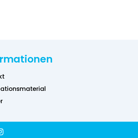
ormationen
kt
ations­material
r