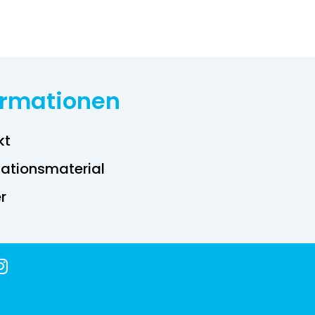
ormationen
kt
ations­material
r