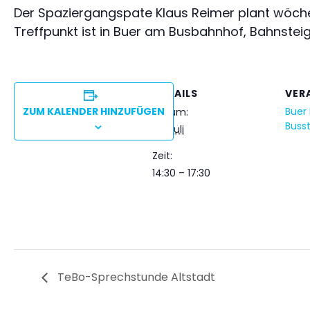
Der Spaziergangspate Klaus Reimer plant wöchen
Treffpunkt ist in Buer am Busbahnhof, Bahnsteig 
DETAILS
VER
ZUM KALENDER HINZUFÜGEN
Buer
Datum:
Busst
26. Juli
Zeit:
14:30 – 17:30
TeBo-Sprechstunde Altstadt