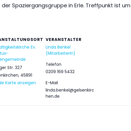
 Spaziergangsgruppe in Erle. Treffpunkt ist um 11 
ANSTALTUNGSORT
VERANSTALTER
altigkeitskirche Ev.
Linda Benkel
stus-
(Mitarbeiterin)
hengemeinde
Telefon
er Str. 327
0209 169 5432
enkirchen
,
45891
le Karte anzeigen
E-Mail
linda.benkel@gelsenkirc
hen.de