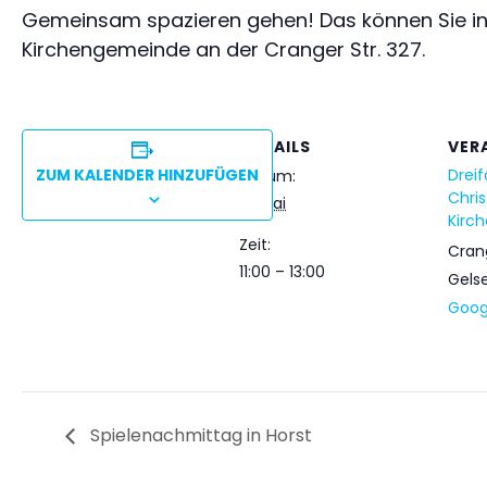
Gemeinsam spazieren gehen! Das können Sie in der
Kirchengemeinde an der Cranger Str. 327.
DETAILS
VER
ZUM KALENDER HINZUFÜGEN
Dreif
Datum:
Chri
12. Mai
Kirc
Zeit:
Crang
11:00 – 13:00
Gels
Goog
Spielenachmittag in Horst