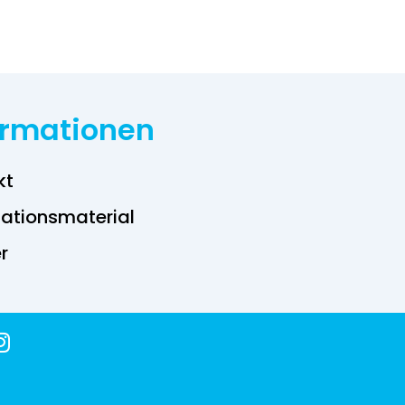
ormationen
kt
ations­material
r