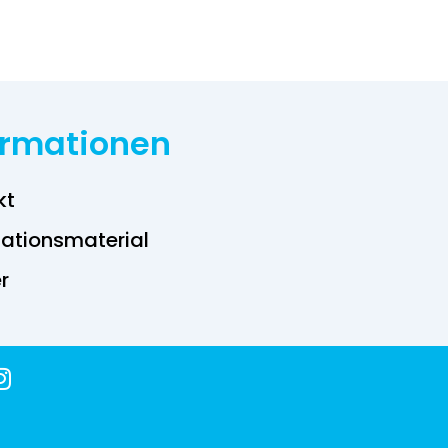
ormationen
kt
ations­material
r