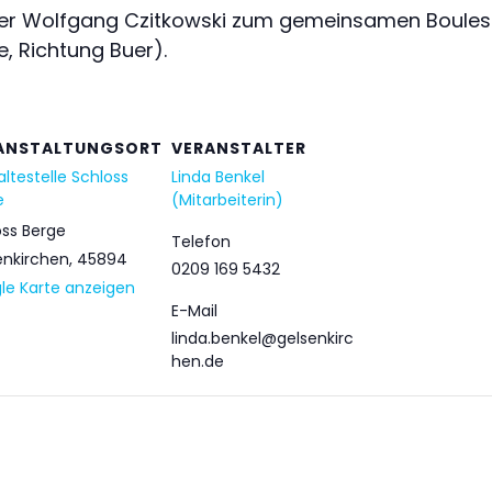
er Wolfgang Czitkowski zum gemeinsamen Boulespie
e, Richtung Buer).
ANSTALTUNGSORT
VERANSTALTER
ltestelle Schloss
Linda Benkel
e
(Mitarbeiterin)
oss Berge
Telefon
enkirchen
,
45894
0209 169 5432
le Karte anzeigen
E-Mail
linda.benkel@gelsenkirc
hen.de