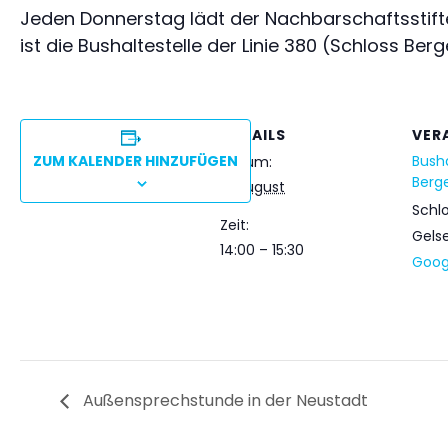
Jeden Donnerstag lädt der Nachbarschaftsstift
ist die Bushaltestelle der Linie 380 (Schloss Berg
DETAILS
VER
ZUM KALENDER HINZUFÜGEN
Busha
Datum:
Berg
6. August
Schl
Zeit:
Gels
14:00 – 15:30
Goog
Außensprechstunde in der Neustadt