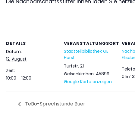
Die Nachbarschaftsstifter:innen laden Sie herzli
DETAILS
VERANSTALTUNGSORT
VERA
Stadtteilbibliothek GE
Nachba
Datum:
Horst
Elisab
12. August
Turfstr. 21
Telef
Zeit:
Gelsenkirchen
,
45899
0157 
10:00 – 12:00
Google Karte anzeigen
TeBo-Sprechstunde Buer