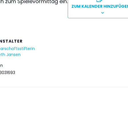
ch zum Spielevormittag ein.
ZUM KALENDER HINZUFÜGE
NSTALTER
rschaftsstifterin
eth Jansen
on
33031693