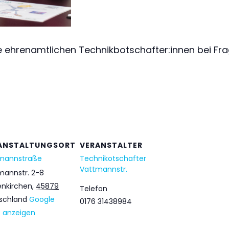
 ehrenamtlichen Technikbotschafter:innen bei Fra
ANSTALTUNGSORT
VERANSTALTER
mannstraße
Technikotschafter
Vattmannstr.
mannstr. 2-8
enkirchen
,
45879
Telefon
schland
Google
0176 31438984
e anzeigen