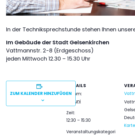
In der Techniksprechstunde stehen Ihnen unsere
Im Gebäude der Stadt Gelsenkirchen
Vattmannstr. 2-8 (Erdgeschoss)
jeden Mittwoch 12.30 – 15.30 Uhr
DETAILS
VER
ZUM KALENDER HINZUFÜGEN
Vatt
Datum:
10. Juni
Vatt
Gels
Zeit:
Deut
12:30 – 15:30
Kart
Veranstaltungskategori