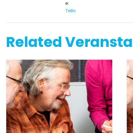
e:
TeBo
Related Veranst