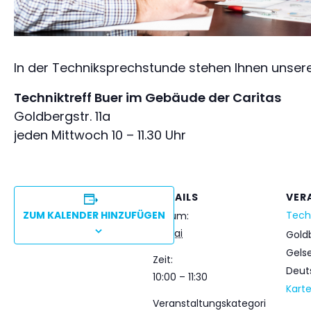
In der Techniksprechstunde stehen Ihnen unsere
Techniktreff Buer im Gebäude der Caritas
Goldbergstr. 11a
jeden Mittwoch 10 – 11.30 Uhr
DETAILS
VER
ZUM KALENDER HINZUFÜGEN
Techn
Datum:
13. Mai
Goldb
Gels
Zeit:
Deut
10:00 – 11:30
Kart
Veranstaltungskategori