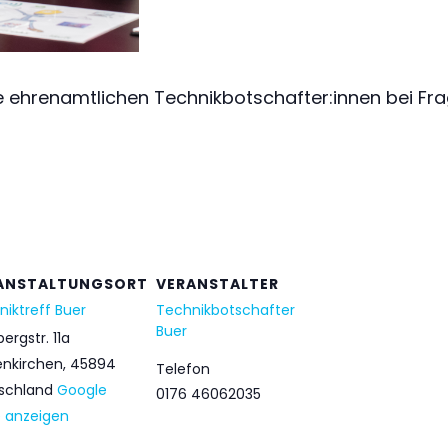
 ehrenamtlichen Technikbotschafter:innen bei Fra
ANSTALTUNGSORT
VERANSTALTER
iktreff Buer
Technikbotschafter
Buer
ergstr. 11a
enkirchen
,
45894
Telefon
schland
Google
0176 46062035
e anzeigen