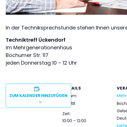
In der Techniksprechstunde stehen Ihnen unsere
Techniktreff Ückendorf
im Mehrgenerationenhaus
Bochumer Str. 117
jeden Donnerstag 10 – 12 Uhr
DETAILS
VER
ZUM KALENDER HINZUFÜGEN
Mehr
Datum:
14. Mai
Boch
Gels
Zeit:
Deut
10:00 – 12:00
Kart