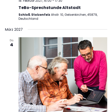
18. Februar 2027, 15:00
–
17:30
TeBo-Sprechstunde Altstadt
Schloß Stolzenfelz
Ahstr. 10, Gelsenkirchen, 45879,
Deutschland
März 2027
Do.
4