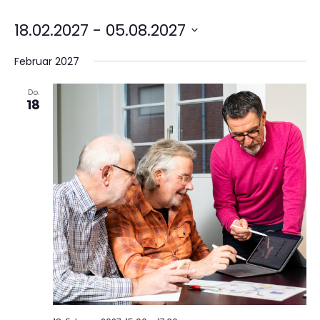
18.02.2027
 - 
05.08.2027
Datum
wählen.
Februar 2027
Do.
18