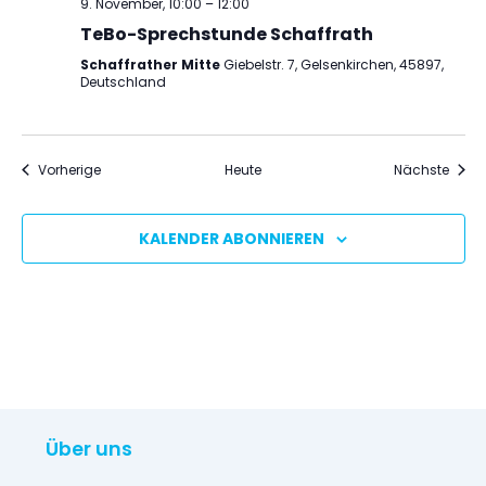
9. November, 10:00
–
12:00
TeBo-Sprechstunde Schaffrath
Schaffrather Mitte
Giebelstr. 7, Gelsenkirchen, 45897,
Deutschland
Veranstaltungen
Veran
Vorherige
Heute
Nächste
KALENDER ABONNIEREN
Über uns