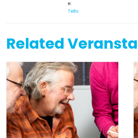
e:
TeBo
Related Veranst