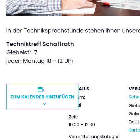
In der Techniksprechstunde stehen Ihnen unsere
Techniktreff Schaffrath
Giebelstr. 7
jeden Montag 10 – 12 Uhr
DETAILS
VER
ZUM KALENDER HINZUFÜGEN
Scha
Datum:
11. Mai
Giebe
Gels
Zeit:
Deut
10:00 – 12:00
Kart
Veranstaltungskategori