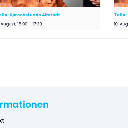
eBo-Sprechstunde Altstadt
TeBo-
 August, 15:00
–
17:30
10. Aug
ormationen
kt