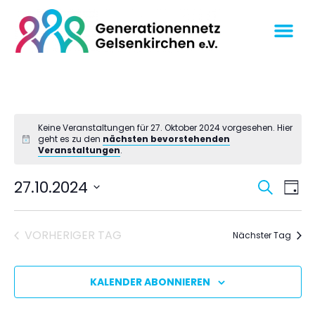
Keine Veranstaltungen für 27. Oktober 2024 vorgesehen. Hier
geht es zu den
nächsten bevorstehenden
Veranstaltungen
.
Veran
Ve
27.10.2024
SUCHE
TAG
An
Datum
Suche
wählen.
Na
und
VORHERIGER TAG
Nächster Tag
Ansich
Navig
KALENDER ABONNIEREN