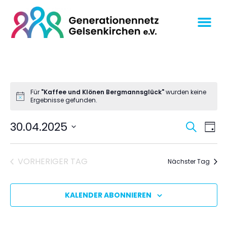
Für
"Kaffee und Klönen Bergmannsglück"
wurden keine
Ergebnisse gefunden.
Veran
Ve
30.04.2025
SUCHE
TAG
An
Datum
Suche
wählen.
Na
und
VORHERIGER TAG
Nächster Tag
Ansich
Navig
KALENDER ABONNIEREN