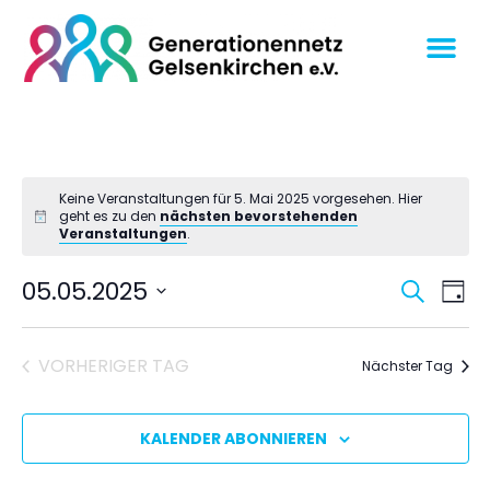
Keine Veranstaltungen für 5. Mai 2025 vorgesehen. Hier
geht es zu den
nächsten bevorstehenden
Veranstaltungen
.
Veran
Ve
05.05.2025
SUCHE
TAG
An
Datum
Suche
wählen.
Na
und
VORHERIGER TAG
Nächster Tag
Ansich
Navig
KALENDER ABONNIEREN