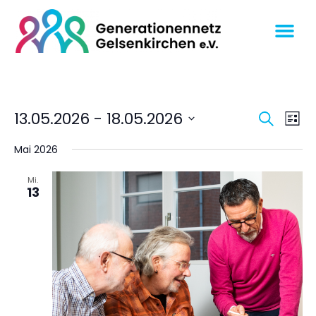
Veran
Ve
13.05.2026
 - 
18.05.2026
SUCHE
LISTE
An
Datum
Suche
wählen.
Mai 2026
Na
und
Ansich
Mi.
13
Navig