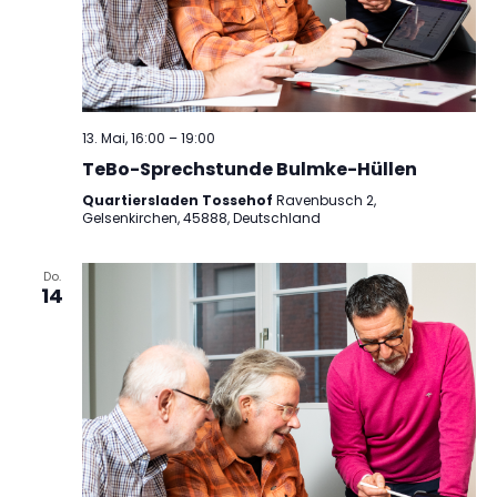
13. Mai, 16:00
–
19:00
TeBo-Sprechstunde Bulmke-Hüllen
Quartiersladen Tossehof
Ravenbusch 2,
Gelsenkirchen, 45888, Deutschland
Do.
14