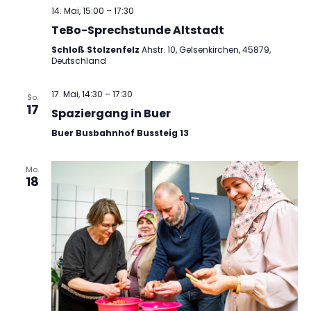
14. Mai, 15:00
–
17:30
TeBo-Sprechstunde Altstadt
Schloß Stolzenfelz
Ahstr. 10, Gelsenkirchen, 45879,
Deutschland
17. Mai, 14:30
–
17:30
So.
17
Spaziergang in Buer
Buer Busbahnhof Bussteig 13
Mo.
18