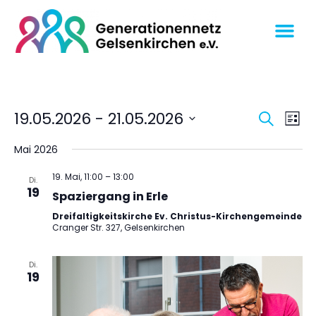
Veran
Ve
19.05.2026
 - 
21.05.2026
SUCHE
LISTE
An
Datum
Suche
wählen.
Mai 2026
Na
und
Ansich
19. Mai, 11:00
–
13:00
Di.
19
Spaziergang in Erle
Navig
Dreifaltigkeitskirche Ev. Christus-Kirchengemeinde
Cranger Str. 327, Gelsenkirchen
Di.
19