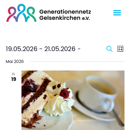
Veran
Ve
19.05.2026
 - 
21.05.2026
SUCHE
LISTE
An
Datum
Suche
wählen.
Mai 2026
Na
und
Ansich
Di.
19
Navig