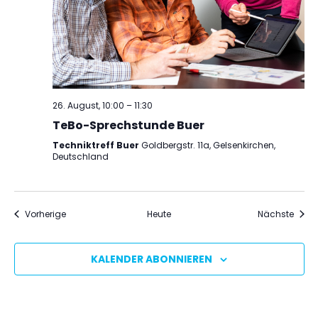
26. August, 10:00
–
11:30
TeBo-Sprechstunde Buer
Techniktreff Buer
Goldbergstr. 11a, Gelsenkirchen,
Deutschland
Veranstaltungen
Veran
Vorherige
Heute
Nächste
KALENDER ABONNIEREN