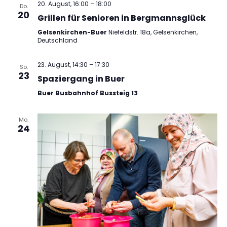
20. August, 16:00
–
18:00
Do.
20
Grillen für Senioren in Bergmannsglück
Gelsenkirchen-Buer
Niefeldstr. 18a, Gelsenkirchen,
Deutschland
23. August, 14:30
–
17:30
So.
23
Spaziergang in Buer
Buer Busbahnhof Bussteig 13
Mo.
24