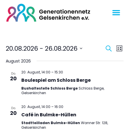
Veran
Ve
20.08.2026
 - 
26.08.2026
SUCHE
LISTE
An
Datum
Suche
wählen.
August 2026
Na
und
Ansich
20. August, 14:00
–
15:30
Do.
20
Boulespiel am Schloss Berge
Navig
Bushaltestelle Schloss Berge
Schloss Berge,
Gelsenkirchen
20. August, 14:00
–
16:00
Do.
20
Café in Bulmke-Hüllen
Stadtteilladen Bulmke-Hüllen
Wanner Str. 128,
Gelsenkirchen