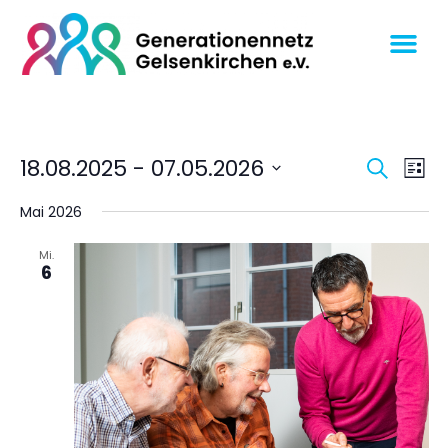
Veran
Ve
18.08.2025
 - 
07.05.2026
SUCHE
LISTE
An
Datum
Suche
wählen.
Mai 2026
Na
und
Ansich
Mi.
6
Navig