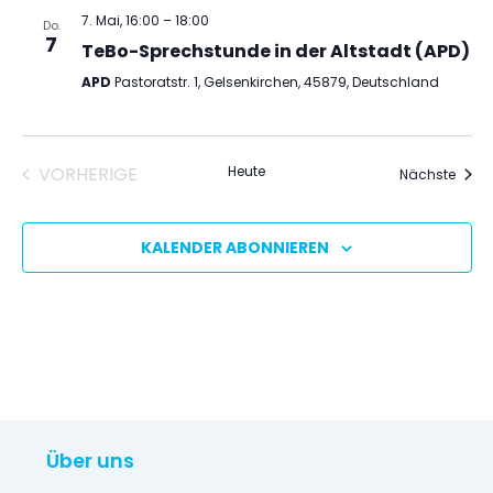
7. Mai, 16:00
–
18:00
Do.
7
TeBo-Sprechstunde in der Altstadt (APD)
APD
Pastoratstr. 1, Gelsenkirchen, 45879, Deutschland
VERANSTALTUNGEN
VORHERIGE
Heute
Veran
Nächste
KALENDER ABONNIEREN
Über uns