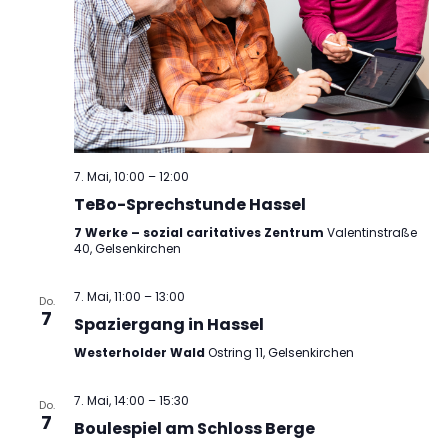
7. Mai, 10:00
–
12:00
TeBo-Sprechstunde Hassel
7 Werke – sozial caritatives Zentrum
Valentinstraße
40, Gelsenkirchen
7. Mai, 11:00
–
13:00
Do.
7
Spaziergang in Hassel
Westerholder Wald
Ostring 11, Gelsenkirchen
7. Mai, 14:00
–
15:30
Do.
7
Boulespiel am Schloss Berge