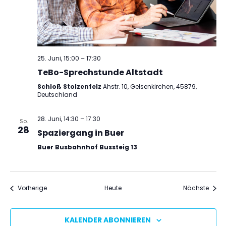
25. Juni, 15:00
–
17:30
TeBo-Sprechstunde Altstadt
Schloß Stolzenfelz
Ahstr. 10, Gelsenkirchen, 45879,
Deutschland
28. Juni, 14:30
–
17:30
So.
28
Spaziergang in Buer
Buer Busbahnhof Bussteig 13
Veranstaltungen
Veran
Vorherige
Heute
Nächste
KALENDER ABONNIEREN