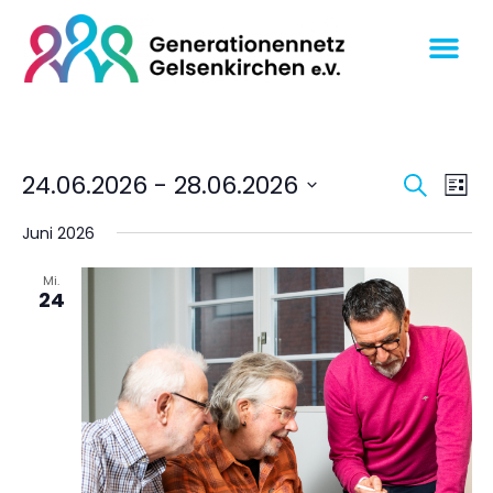
Veran
Ve
24.06.2026
 - 
28.06.2026
SUCHE
LISTE
An
Datum
Suche
wählen.
Juni 2026
Na
und
Ansich
Mi.
24
Navig