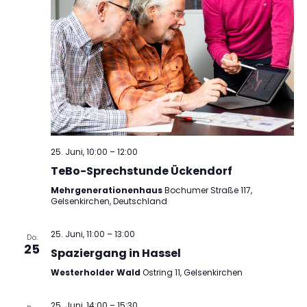
25. Juni, 10:00
–
12:00
TeBo-Sprechstunde Ückendorf
Mehrgenerationenhaus
Bochumer Straße 117,
Gelsenkirchen, Deutschland
25. Juni, 11:00
–
13:00
Do.
25
Spaziergang in Hassel
Westerholder Wald
Ostring 11, Gelsenkirchen
25. Juni, 14:00
–
15:30